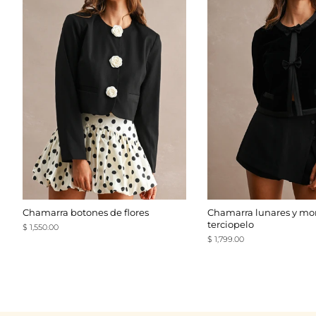
Chamarra botones de flores
Chamarra lunares y mo
terciopelo
Precio
$ 1,550.00
habitual
Precio
$ 1,799.00
habitual