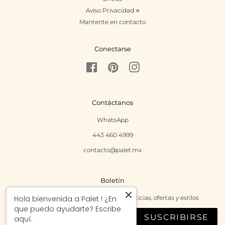
Aviso Privacidad ⭐
Mantente en contacto
Conectarse
Facebook
Pinterest
Instagram
Contáctanos
WhatsApp
443 460 4999
contacto@palet.mx
Boletín
Regístrate para recibir las últimas noticias, ofertas y estilos
Hola bienvenida a Palet ! ¿En
que puedo ayudarte? Escribe
SUSCRIBIRSE
aquí.