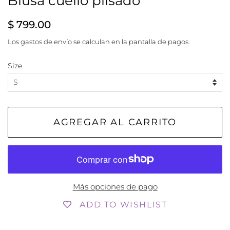
Blusa cuello plisado
Precio
Precio
$ 799.00
habitual
de
Los
gastos de envío
se calculan en la pantalla de pagos.
venta
Size
AGREGAR AL CARRITO
Más opciones de pago
ADD TO WISHLIST