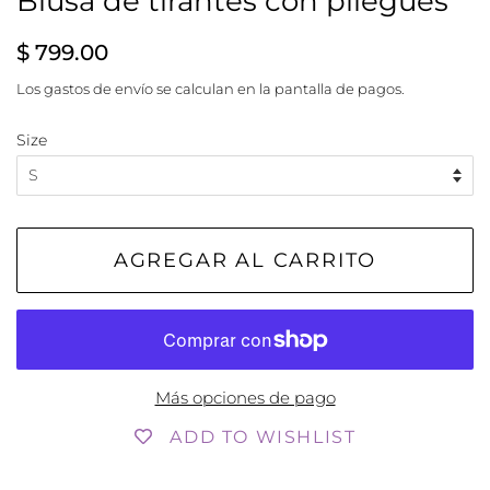
Blusa de tirantes con pliegues
Precio
Precio
$ 799.00
habitual
de
Los
gastos de envío
se calculan en la pantalla de pagos.
venta
Size
AGREGAR AL CARRITO
Más opciones de pago
ADD TO WISHLIST