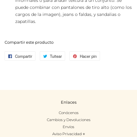
informales o para añadir textura a un conjunto. Se
puede combinar con pantalones de tiro alto (como los
cargos de la imagen), jeans o faldas, y sandalias o
zapatillas.
Compartir este producto
Compartir
Compartir
Tuitear
Tuitear
Hacer pin
Pinear
en
en
en
Facebook
Twitter
Pinterest
Enlaces
Conócenos
Cambios y Devoluciones
Envíos
Aviso Privacidad ⭐