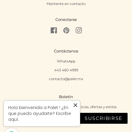
Mantente en contacto
Conectarse
Facebook
Pinterest
Instagram
Contáctanos
WhatsApp
443 460 4999
contacto@palet.mx
Boletín
Regístrate para recibir las últimas noticias, ofertas y estilos
Hola bienvenida a Palet ! ¿En
que puedo ayudarte? Escribe
SUSCRIBIRSE
aquí.