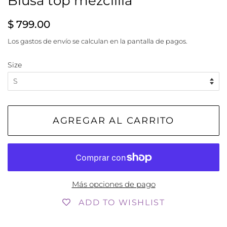
Blusa top mezclilla
Precio
Precio
$ 799.00
habitual
de
Los
gastos de envío
se calculan en la pantalla de pagos.
venta
Size
AGREGAR AL CARRITO
Más opciones de pago
ADD TO WISHLIST