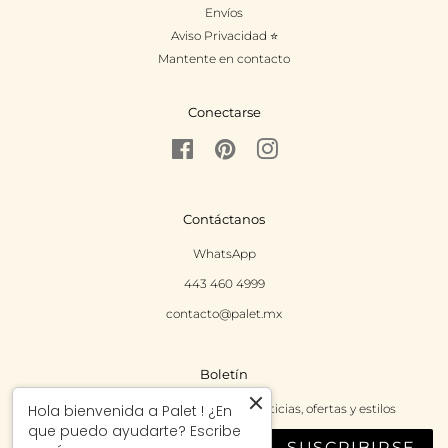
Envíos
Aviso Privacidad ⭐
Mantente en contacto
Conectarse
Facebook
Pinterest
Instagram
Contáctanos
WhatsApp
443 460 4999
contacto@palet.mx
Boletín
Regístrate para recibir las últimas noticias, ofertas y estilos
Hola bienvenida a Palet ! ¿En
que puedo ayudarte? Escribe
SUSCRIBIRSE