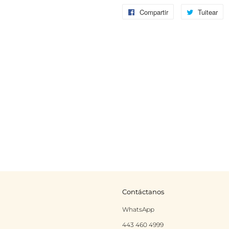
Compartir
Compartir
Tuitear
Tu
en
e
Facebook
Tw
Contáctanos
rest
Instagram
WhatsApp
443 460 4999