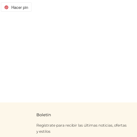
itear
Hacer pin
Pinear
n
en
itter
Pinterest
Boletín
Regístrate para recibir las últimas noticias, ofertas
y estilos