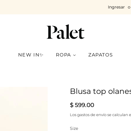
Ingresar
o
NEW IN✨
ROPA
ZAPATOS
Blusa top olane
Precio
Precio
$ 599.00
habitual
de
Los
gastos de envío
se calculan e
venta
Size