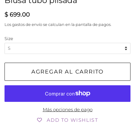
Blusa tubo plisada
Precio
Precio
$ 699.00
habitual
de
Los
gastos de envío
se calculan en la pantalla de pagos.
venta
Size
AGREGAR AL CARRITO
Más opciones de pago
ADD TO WISHLIST