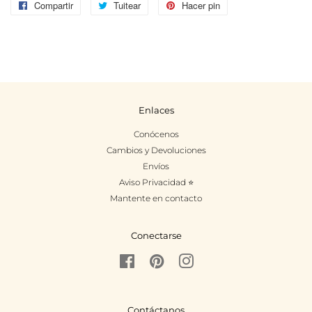
Compartir
Compartir
Tuitear
Tuitear
Hacer pin
Pinear
en
en
en
Facebook
Twitter
Pinterest
Enlaces
Conócenos
Cambios y Devoluciones
Envíos
Aviso Privacidad ⭐
Mantente en contacto
Conectarse
Facebook
Pinterest
Instagram
Contáctanos