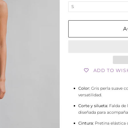
A
ADD TO WIS
Color:
Gris perla suave co
versatilidad.
Corte y silueta:
Falda de l
diseñada para acompañar
Cintura:
Pretina elástica