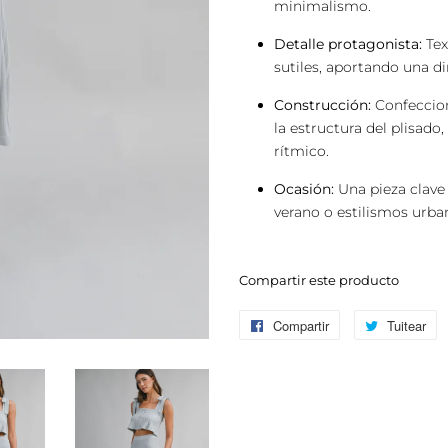
minimalismo.
Detalle protagonista:
Tex
sutiles, aportando una di
Construcción:
Confeccion
la estructura del plisad
rítmico.
Ocasión:
Una pieza clave
verano o estilismos urban
Compartir este producto
Compartir
Compartir
Tuitear
Tu
en
e
Facebook
Tw