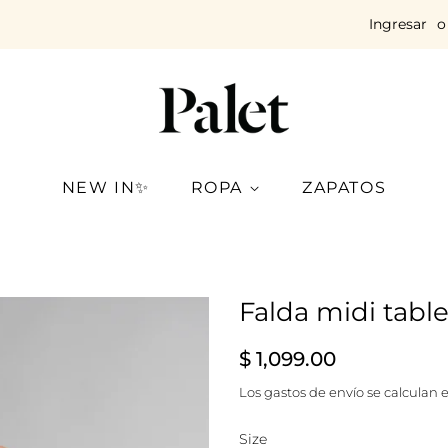
Ingresar
o
NEW IN✨
ROPA
ZAPATOS
Falda midi tabl
Precio
Precio
$ 1,099.00
habitual
de
Los
gastos de envío
se calculan e
venta
Size