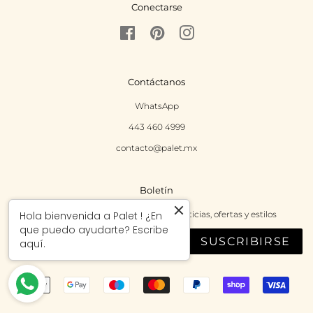
Conectarse
Facebook
Pinterest
Instagram
Contáctanos
WhatsApp
443 460 4999
contacto@palet.mx
Boletín
Regístrate para recibir las últimas noticias, ofertas y estilos
Hola bienvenida a Palet ! ¿En
que puedo ayudarte? Escribe
SUSCRIBIRSE
aquí.
Métodos
de