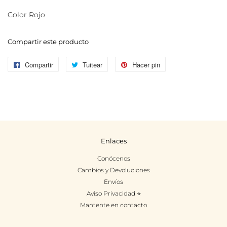
Color Rojo
Compartir este producto
Compartir
Compartir
Tuitear
Tuitear
Hacer pin
Pinear
en
en
en
Facebook
Twitter
Pinterest
Enlaces
Conócenos
Cambios y Devoluciones
Envíos
Aviso Privacidad ⭐
Mantente en contacto