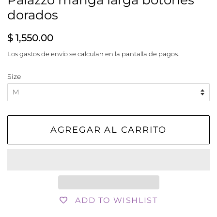
Palazzo manga larga botones
dorados
Precio
Precio
$ 1,550.00
habitual
de
Los
gastos de envío
se calculan en la pantalla de pagos.
venta
Size
AGREGAR AL CARRITO
ADD TO WISHLIST