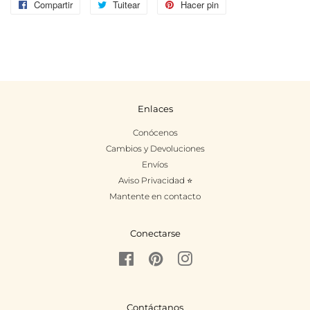
Compartir
Compartir
Tuitear
Tuitear
Hacer pin
Pinear
en
en
en
Facebook
Twitter
Pinterest
Enlaces
Conócenos
Cambios y Devoluciones
Envíos
Aviso Privacidad ⭐
Mantente en contacto
Conectarse
Facebook
Pinterest
Instagram
Contáctanos