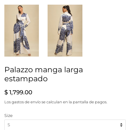
Palazzo manga larga
estampado
Precio
Precio
$ 1,799.00
habitual
de
Los
gastos de envío
se calculan en la pantalla de pagos.
venta
Size