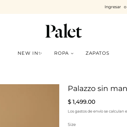
Ingresar
o
NEW IN✨
ROPA
ZAPATOS
Palazzo sin man
Precio
Precio
$ 1,499.00
habitual
de
Los
gastos de envío
se calculan e
venta
Size