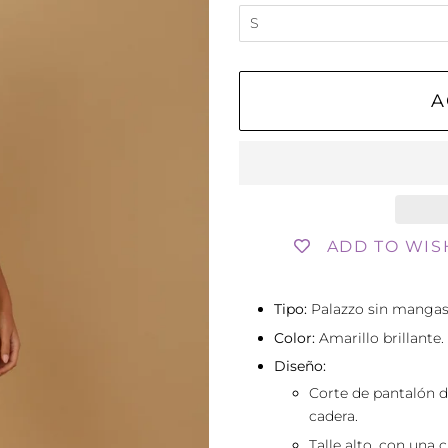
A
ADD TO WIS
Tipo:
Palazzo sin mangas
Color:
Amarillo brillante.
Diseño:
Corte de pantalón de
cadera.
Talle alto, con una c