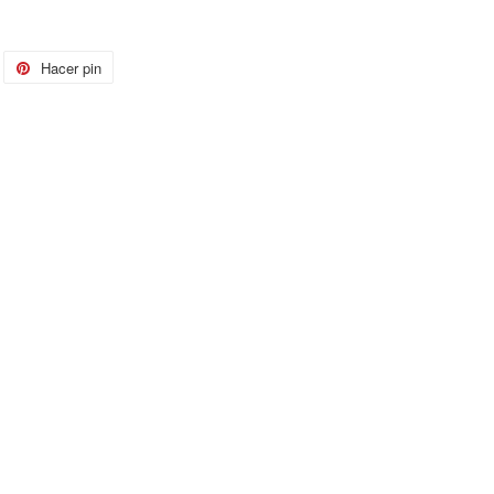
itear
Hacer pin
Pinear
n
en
itter
Pinterest