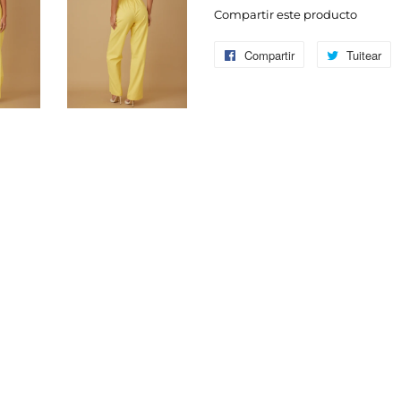
Compartir este producto
Compartir
Compartir
Tuitear
Tu
en
e
Facebook
Tw