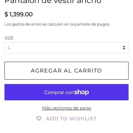
Pantalon de vestir ancho
Precio
Precio
$ 1,399.00
habitual
de
Los
gastos de envío
se calculan en la pantalla de pagos.
venta
SIZE
AGREGAR AL CARRITO
Más opciones de pago
ADD TO WISHLIST