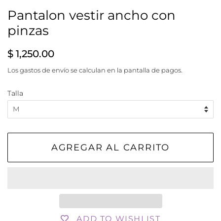
Pantalon vestir ancho con
pinzas
Precio
Precio
$ 1,250.00
habitual
de
Los
gastos de envío
se calculan en la pantalla de pagos.
venta
Talla
AGREGAR AL CARRITO
ADD TO WISHLIST