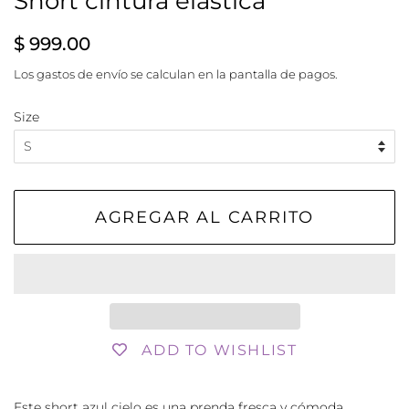
Short cintura elastica
Precio
Precio
$ 999.00
habitual
de
Los
gastos de envío
se calculan en la pantalla de pagos.
venta
Size
AGREGAR AL CARRITO
ADD TO WISHLIST
Este short azul cielo es una prenda fresca y cómoda,