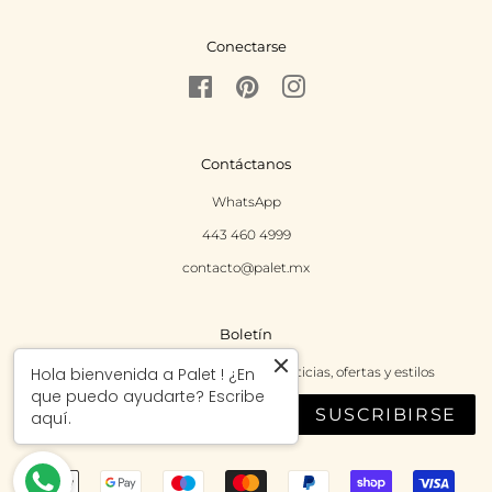
Conectarse
Facebook
Pinterest
Instagram
Contáctanos
WhatsApp
443 460 4999
contacto@palet.mx
Boletín
Regístrate para recibir las últimas noticias, ofertas y estilos
Hola bienvenida a Palet ! ¿En
que puedo ayudarte? Escribe
SUSCRIBIRSE
aquí.
Métodos