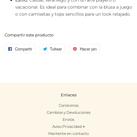
Estilo:
Casual, veraniego y con un aire playero o
vacacional. Es ideal para combinar con la blusa a juego
o con camisetas y tops sencillos para un look relajado.
Compartir este producto
Compartir
Compartir
Tuitear
Tuitear
Hacer pin
Pinear
en
en
en
Facebook
Twitter
Pinterest
Enlaces
Conócenos
Cambios y Devoluciones
Envíos
Aviso Privacidad ⭐
Mantente en contacto