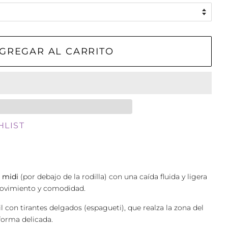
GREGAR AL CARRITO
HLIST
d
midi
(por debajo de la rodilla) con una caída fluida y ligera
 movimiento y comodidad.
l con tirantes delgados (espagueti), que realza la zona del
forma delicada.