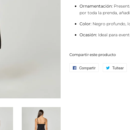
Ornamentación:
Presen
por toda la prenda, añadi
Color:
Negro profundo, lo 
Ocasión:
Ideal para event
Compartir este producto
Compartir
Compartir
Tuitear
Tu
en
e
Facebook
Tw