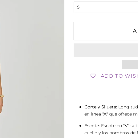
A
ADD TO WIS
Corte y Silueta:
Longitu
en línea "A" que ofrece
Escote:
Escote en
"V"
suti
cuello y los hombros de 