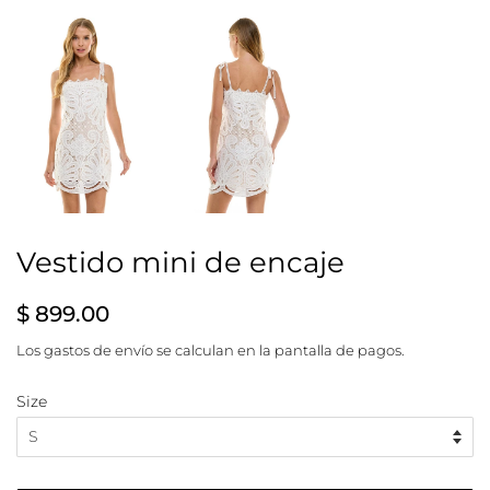
Vestido mini de encaje
Precio
Precio
$ 899.00
habitual
de
Los
gastos de envío
se calculan en la pantalla de pagos.
venta
Size