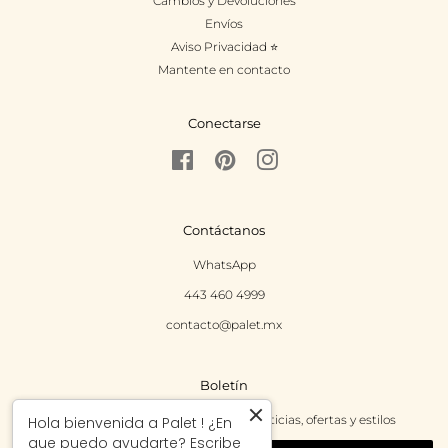
Cambios y Devoluciones
Envíos
Aviso Privacidad ⭐
Mantente en contacto
Conectarse
Facebook
Pinterest
Instagram
Contáctanos
WhatsApp
443 460 4999
contacto@palet.mx
Boletín
Regístrate para recibir las últimas noticias, ofertas y estilos
Hola bienvenida a Palet ! ¿En
que puedo ayudarte? Escribe