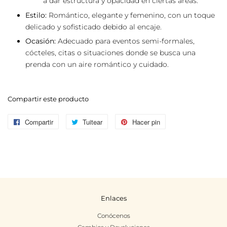
a dar estructura y opacidad en ciertas áreas.
Estilo:
Romántico, elegante y femenino, con un toque
delicado y sofisticado debido al encaje.
Ocasión:
Adecuado para eventos semi-formales,
cócteles, citas o situaciones donde se busca una
prenda con un aire romántico y cuidado.
Compartir este producto
Compartir
Compartir
Tuitear
Tuitear
Hacer pin
Pinear
en
en
en
Facebook
Twitter
Pinterest
Enlaces
Conócenos