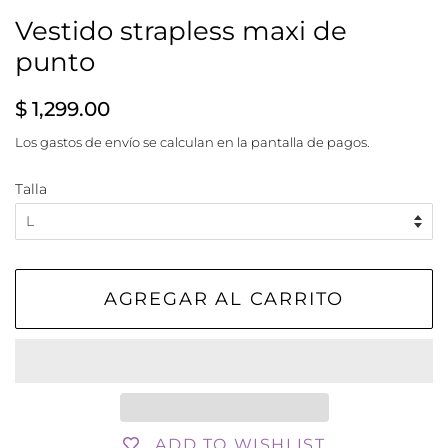
Vestido strapless maxi de
punto
Precio
Precio
$ 1,299.00
habitual
de
Los
gastos de envío
se calculan en la pantalla de pagos.
venta
Talla
AGREGAR AL CARRITO
ADD TO WISHLIST