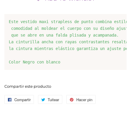
Este vestido maxi strapless de punto combina estilo 
 comodidad al moldear el cuerpo con su diseño ajusta
 que se abre en una falda plisada y acampanada. 
La cinturilla ancha con rayas contrastantes resalta 
la cintura mientras elástico garantiza un ajuste per
Color Negro con blanco
Compartir este producto
Compartir
Compartir
Tuitear
Tuitear
Hacer pin
Pinear
en
en
en
Facebook
Twitter
Pinterest