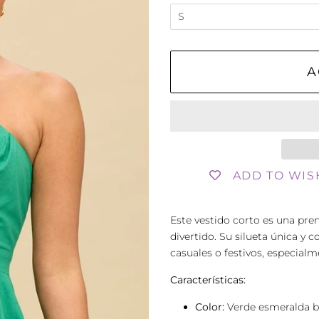
A
ADD TO WIS
Este vestido corto es una pren
divertido. Su silueta única y 
casuales o festivos, especialm
Características:
Color:
Verde esmeralda br