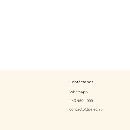
Contáctanos
rest
Instagram
WhatsApp
443 460 4999
contacto@palet.mx