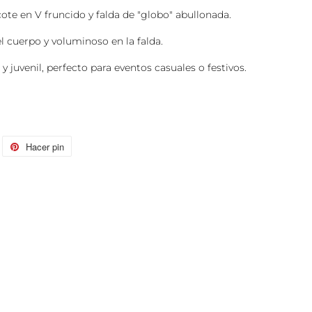
ote en V fruncido y falda de "globo" abullonada.
l cuerpo y voluminoso en la falda.
juvenil, perfecto para eventos casuales o festivos.
itear
Hacer pin
Pinear
n
en
itter
Pinterest