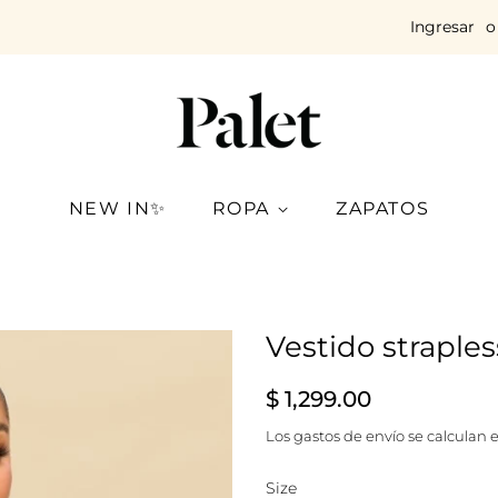
Ingresar
o
NEW IN✨
ROPA
ZAPATOS
Vestido straple
Precio
Precio
$ 1,299.00
habitual
de
Los
gastos de envío
se calculan e
venta
Size